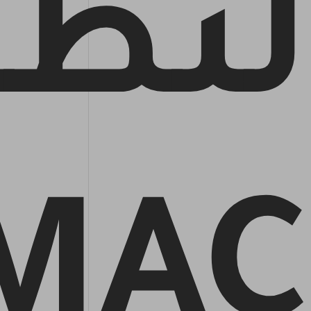
لنظا
MAC