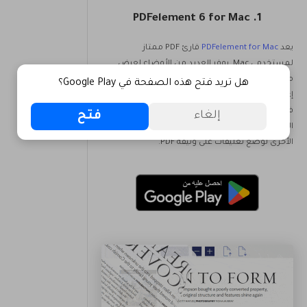
1. PDFelement 6 for Mac
يعد
PDFelement for Mac
قارئ PDF ممتاز
لمستخدمي Mac. يوفر العديد من الأوضاع لعرض
مستندات PDF والعديد من الخيارات الأخرى لضبط
هل تريد فتح هذه الصفحة في Google Play؟
إعدادات التكبير / التصغير. إذا كنت تقوم بمراجعة PDF،
فيمكنك استخدام الملاحظات اللاصقة، ومربعات
فتح
إلغاء
النص، والإبراز، والروابط، والرسم، والعديد من الأدوات
الأخرى لوضع تعليقات على وثيقة PDF.