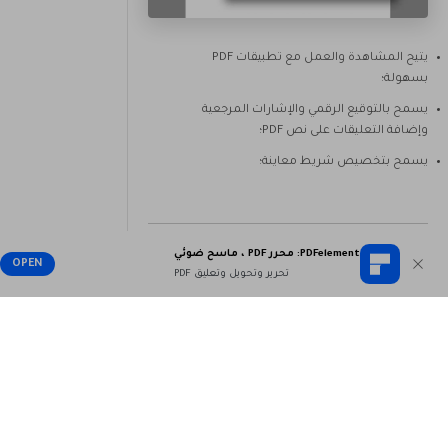
يتيح المشاهدة والعمل مع تطبيقات PDF
بسهولة؛
يسمح بالتوقيع الرقمي والإشارات المرجعية
وإضافة التعليقات على نص PDF؛
يسمح بتخصيص شريط معاينة؛
PDFelement: محرر PDF ، ماسح ضوئي
OPEN
5. Chrome
تحرير وتحويل وتعليق PDF
يأتي Google Chrome مع أفضل قارئ PDF مدمج
لنظام التشغيل Mac والذي يتيح للقراء إمكانية عرض
مستندات الويب داخل المتصفح. وهو يسمح للقراء
بالتحكم في الوظائف المختلفة لمستند PDF مع
عناصر تحكم سهلة الاستخدام. وتعتبر من اهم خواصه: