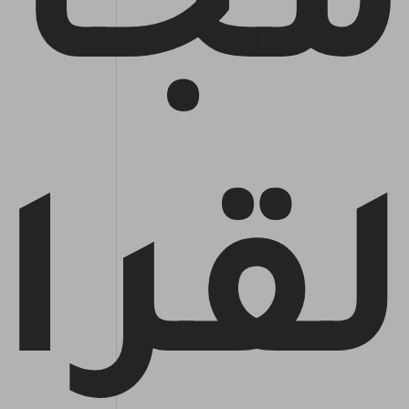
مجان
لقرا