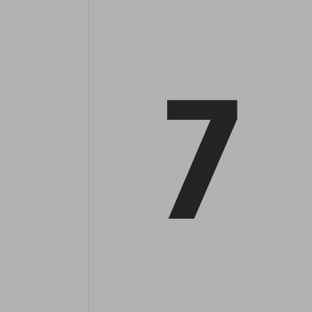
جميع ميزات PDFELEMENT
مقارنة برامج PDF
استخدام أفضل
المواصفات التقنية
7
ما هو الجديد
استكشاف المزيد
المراجعات
انظر ماذا يقول مستخدمينا.
قوالب PDF مجانية
تحرير وطباعة وتخصيص القوالب المجانية.
مركز التحميل
قم بتنزيل أحدث إصداراتنا لجميع الأجهزة.
ترقية