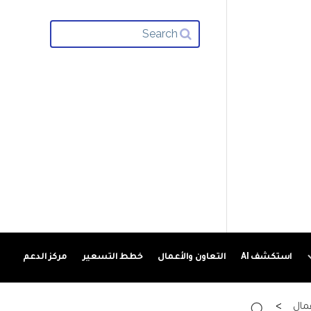
استكشف AI
التعاون والأعمال
خطط التسعير
مركز الدعم
عمال
>