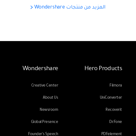
المزيد من منتجات Wondershare
Wondershare
Hero Products
Creative Center
Filmora
About Us
UniConverter
Newsroom
Recoverit
Global Presence
Dr.Fone
Founder's Speech
PDFelement