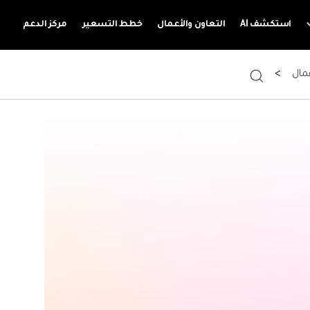
استكشف AI
التعاون والأعمال
خطط التسعير
مركز الدعم
عمال
>
استكشاف المزيد
ن
المراجعات
OCR لـ PDF
انظر ماذا يقول مستخدمينا.
استخراج بيانات PDF
قوالب PDF مجانية
أدوات ذكاء PDF
تحرير وطباعة وتخصيص القوالب المجانية.
مركز التحميل
قم بتنزيل أحدث إصداراتنا لجميع الأجهزة.